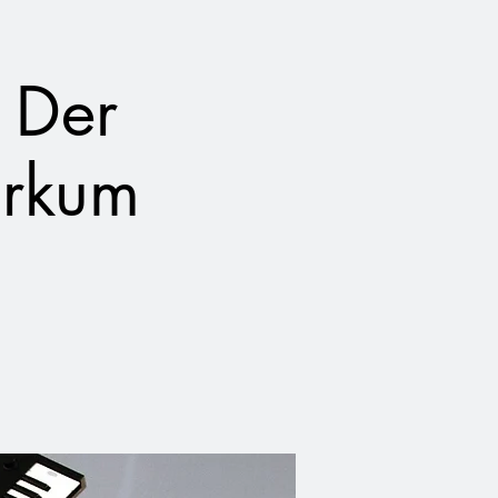
 Der
orkum