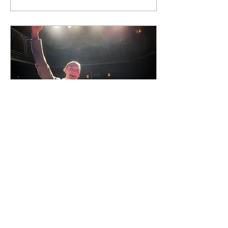
13. März 2023
∙
1
Min.
Bielefelder Kabarettpreis
gewonnen! 2023
Und am Donnerstag kam
plötzlich der Anruf:
"Andreas, kannst du