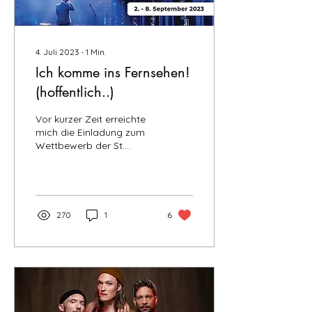
4. Juli 2023
∙
1
Min.
Ich komme ins Fernsehen!
(hoffentlich..)
Vor kurzer Zeit erreichte
mich die Einladung zum
Wettbewerb der St.
Ingberter Pfanne. Ein
mehrtägiger
Kleinkunstwettbewerb (2.
- 8....
270
1
6