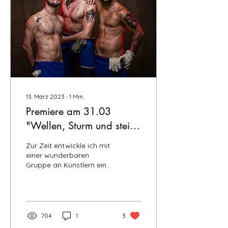
13. März 2023
∙
1
Min.
Premiere am 31.03
"Wellen, Sturm und steife
Brisen"
Zur Zeit entwickle ich mit
einer wunderbaren
Gruppe an Künstlern eine
neue Show. Sie heißt
"Wellen Sturm und steife
Brisen". Michael...
704
1
3