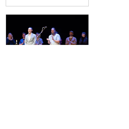
13. März 2023
∙
1
Min.
2. Platz Singersongslam
Osnabrück
Am Wochenende war es
endlich so weit und ich
durfte beim Jahresfinale