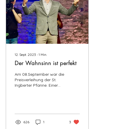
12. Sept. 2023
∙
1
Min.
Der Wahnsinn ist perfekt
Am 08.September war die
Preisverleihung der St.
Ingberter Pfanne. Einer
der 3 prestigeträchtigsten
Kleinkunstwettbewerbe
(neben dem...
626
1
3