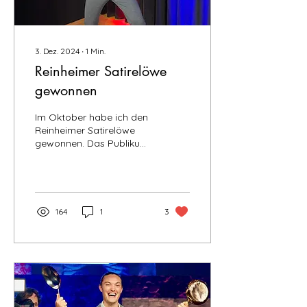
3. Dez. 2024
∙
1
Min.
Reinheimer Satirelöwe
gewonnen
Im Oktober habe ich den
Reinheimer Satirelöwe
gewonnen. Das Publikum
und die Jury haben mich
zum Sieger ernannt. Es
war ein spannender...
164
1
3